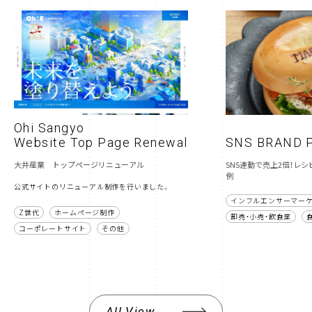
Ohi Sangyo
Website Top Page Renewal
SNS BRAND 
大井産業 トップページリニューアル
SNS連動で売上2倍！レ
例
公式サイトのリニューアル制作を行いました。
インフルエンサーマー
Z世代
ホームページ制作
卸売・小売・飲食業
コーポレートサイト
その他
All View