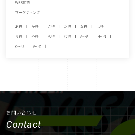
WEB広告
マーケティング
あ行
か行
さ行
た行
な行
は行
ま行
や行
ら行
わ行
A～G
H～N
O～U
V～Z
お問い合わせ
Contact